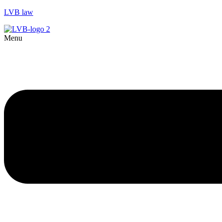
LVB law
Menu