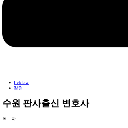
Lvb law
칼럼
수원 판사출신 변호사
목 차