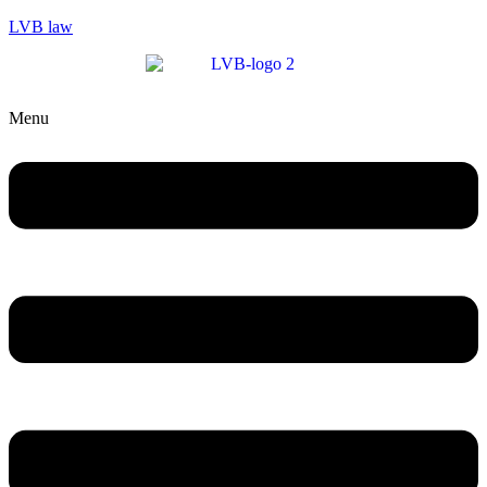
LVB law
Menu