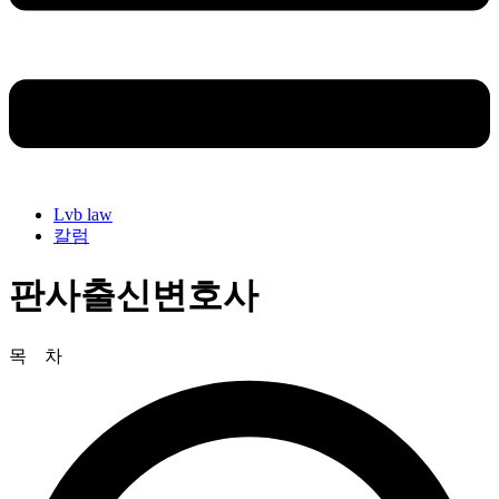
Lvb law
칼럼
판사출신변호사
목 차