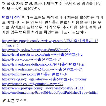
재 절차, 자료 분량, 조사나 재판 횟수, 문서 작성 범위를 나누
어 보는 것이 필요하다.
변호사 선임
이라는 표현도 특정 결과나 처분을 보장하는 의미
로 이해되어서는 안 된다. 판사출신변호사 비용을 볼 때는 수
임료 총액보다 포함 업무, 제외 업무, 추가비용, 실비, 절차 단
계별 업무 범위를 차례로 확인하는 태도가 필요하다.
https://sites.google.com/view/lawyer-site-2/판사출신변호사_1?
authuser=2
https://maily.so/lawforest/posts/8mo569mnr9p
https://legal-post.tistory.com/entry/판사출신변호사-2
https://lvblaw.com/판사출신변호사-3/
https://lawyerkorea.dothome.co.kr/판사출신변호사-2/
https://lawyerlaw.mycafe24.com/판사출신변호사-2/
https://billionlaws.com/판사출신변호사-3/
https://velog.io/@legal-story/판사출신변호사-ufcrccmy
https://brunch.co.kr/@criminal-lawyer/27
https://www.postype.com/@lawyer-info/post/22615331
https://medium.com/p/0a08d9d4cd5c?postPublishedType=initial
최근 포스트