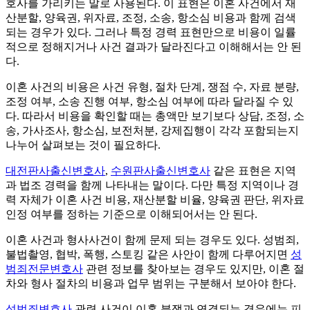
호사를 가리키는 말로 사용된다. 이 표현은 이혼 사건에서 재
산분할, 양육권, 위자료, 조정, 소송, 항소심 비용과 함께 검색
되는 경우가 있다. 그러나 특정 경력 표현만으로 비용이 일률
적으로 정해지거나 사건 결과가 달라진다고 이해해서는 안 된
다.
이혼 사건의 비용은 사건 유형, 절차 단계, 쟁점 수, 자료 분량,
조정 여부, 소송 진행 여부, 항소심 여부에 따라 달라질 수 있
다. 따라서 비용을 확인할 때는 총액만 보기보다 상담, 조정, 소
송, 가사조사, 항소심, 보전처분, 강제집행이 각각 포함되는지
나누어 살펴보는 것이 필요하다.
대전판사출신변호사
,
수원판사출신변호사
같은 표현은 지역
과 법조 경력을 함께 나타내는 말이다. 다만 특정 지역이나 경
력 자체가 이혼 사건 비용, 재산분할 비율, 양육권 판단, 위자료
인정 여부를 정하는 기준으로 이해되어서는 안 된다.
이혼 사건과 형사사건이 함께 문제 되는 경우도 있다. 성범죄,
불법촬영, 협박, 폭행, 스토킹 같은 사안이 함께 다루어지면
성
범죄전문변호사
관련 정보를 찾아보는 경우도 있지만, 이혼 절
차와 형사 절차의 비용과 업무 범위는 구분해서 보아야 한다.
성범죄변호사
관련 사건이 이혼 분쟁과 연결되는 경우에는 피