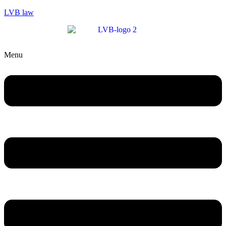
LVB law
Menu